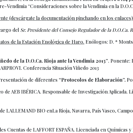
Pre-Vendimia “Consideraciones sobre la Vendimia en la D.O.Ca
iente (descárgate la documentación pinchando en los enlaces)
 cargo del
Sr. Presidente del Consejo Regulador de la D.O.Ca. R
tos de la Estación Enológica de Haro.
Enólogos: D. ª Monts
iñedo de la D.O.Ca. Rioja ante
la Vendimia
2013”
. Ponente:
e ARPROVI. Conferencia Situación Viñedo 2013
Presentación de diferentes
“Protocolos de Elaboración”.
Po
co de AEB IBÉRICA. Responsable de Investigación Aplicada. 
de LALLEMAND BIO enLa Rioja, Navarra, País Vasco, Campo d
ndes Cuentas de LAFFORT ESPAÑA. Licenciada en Químicas y