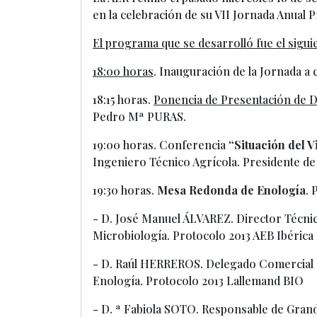
en la celebración de su VII Jornada Anual 
El programa que se desarrolló fue el sigu
18:00 horas
. Inauguración de la Jornada a
18:15 horas.
Ponencia de Presentación de Da
Pedro Mª PURAS.
19:00 horas. Conferencia
“Situación del V
Ingeniero Técnico Agrícola. Presidente d
19:30 horas.
Mesa Redonda de Enología
. 
- D. José Manuel ÁLVAREZ. Director Técni
Microbiología. Protocolo 2013 AEB Ibérica
- D. Raúl HERREROS. Delegado Comercial 
Enología. Protocolo 2013 Lallemand BIO
- D. ª Fabiola SOTO. Responsable de Gra