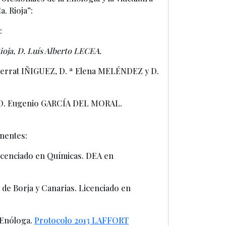
. Rioja”:
:
ioja, D. Luís Alberto LECEA.
errat IÑIGUEZ, D. ª Elena MELÉNDEZ y D.
 D. Eugenio GARCÍA DEL MORAL.
nentes:
Licenciado en Químicas. DEA en
e Borja y Canarias. Licenciado en
 Enóloga.
Protocolo 2013 LAFFORT