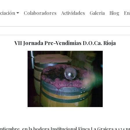
ciación
Colaboradores
Actividades
Galeria
Blog
En
VII Jornada Pre-Vendimias D.O.Ca. Rioja
tiembre, en la bodega Institucional Finca La Grajera a 124 pro