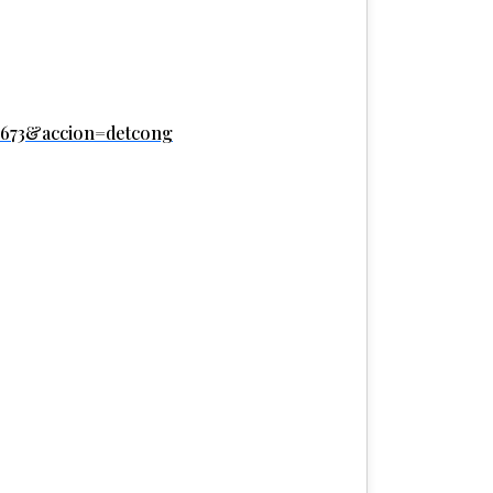
ot=673&accion=detcong