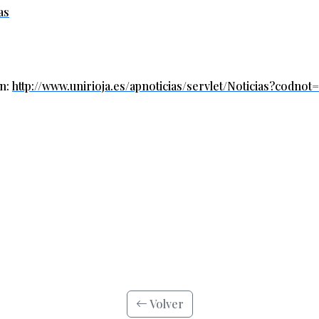
as
en:
http://www.unirioja.es/apnoticias/servlet/Noticias?codn
Volver