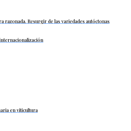
ura razonada. Resurgir de las variedades autóctonas
 internacionalización
ria en viticultura