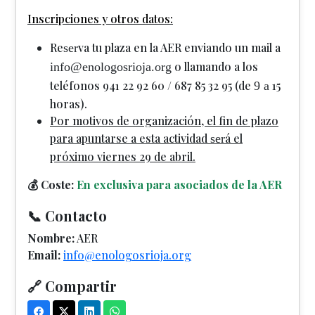
Inscripciones y otros datos:
Re
va tu plaza en la AER enviando un mail a
ser
o llamando a los
info@enologosrioja.org
teléfonos 941 22 92 60 / 687 85 32 95 (de
15
9 a
horas).
Por motivos de organización, el fin de plazo
para apuntarse a esta actividad
á el
ser
próximo viernes 29 de abril.
💰 Coste:
En exclusiva para asociados de la AER
📞 Contacto
Nombre:
AER
Email:
info@enologosrioja.org
🔗 Compartir