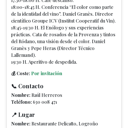
17:30-18:00 H. Café descanso.
18:00-18:45 H. Conferencia “El color como parte
de la identidad del vino”. Daniel Granès. Director
científico Groupe ICV (Institut Cooperatif du Vin).
18:45-19:30 H. El Enólogo y sus experiencias
prácticas. Cata de rosados de la Provenza y tintos
del Ródano, una visión desde el color. Daniel
Granès y Pepe Heras (Director Técnico
Lallemand).
19:30 H. Aperitivo de despedida.
💰 Coste:
Por invitación
📞 Contacto
Nombre:
Raúl Herreros
Teléfono:
630 008 471
📍 Lugar
Nombre:
Restaurante Delicatto, Logroño