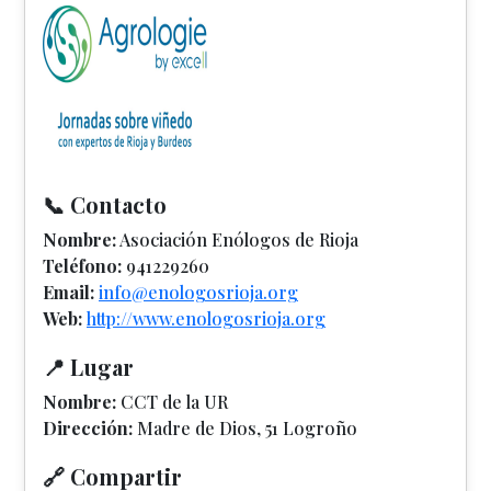
📞 Contacto
Nombre:
Asociación Enólogos de Rioja
Teléfono:
941229260
Email:
info@enologosrioja.org
Web:
http://www.enologosrioja.org
📍 Lugar
Nombre:
CCT de la UR
Dirección:
Madre de Dios, 51 Logroño
🔗 Compartir