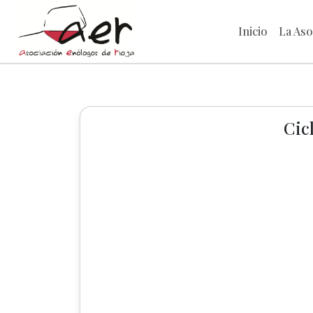
Inicio
La Aso
Cic