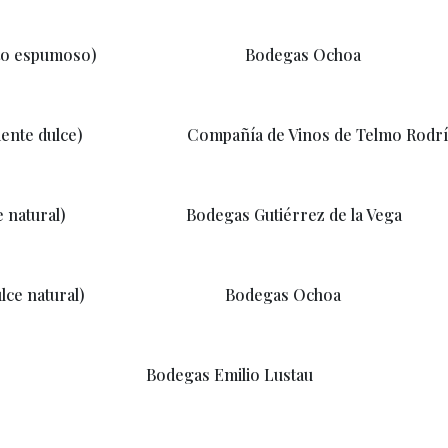
to espumoso)
Bodegas Ochoa
D.O
almente dulce) Compañía de Vinos de Telmo Ro
lce natural) Bodegas Gutiérrez de
la Veg
dulce natural)
Bodegas Ochoa
D.O
oxidativa) Bodegas Emilio Lustau