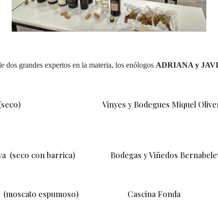
e dos grandes expertos en la materia, los
enólogos
ADRIANA
y
JAV
(seco) Vinyes y Bodegues Miquel Oliv
eleva (seco con barrica) Bodegas y Viñedo
 Fiori (moscato espumoso) Cascina F