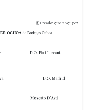
🗓️ Creado: 17/02/2017 13:07
IER OCHOA
de
Bodegas Ochoa
.
er D.O. Pla i Llevant
s Bernabeleva D.O. Madrid
onda Moscato D´Asti