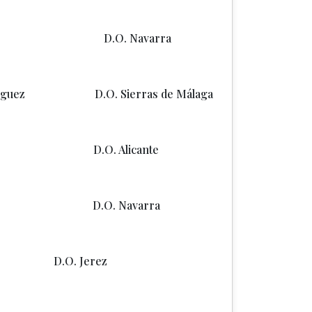
. Navarra
dríguez D.O. Sierras de Málaga
a D.O. Alicante
. Navarra
 D.O. Jerez