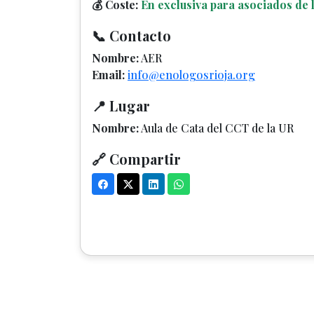
💰 Coste:
En exclusiva para asociados de 
📞 Contacto
Nombre:
AER
Email:
info@enologosrioja.org
📍 Lugar
Nombre:
Aula de Cata del CCT de la UR
🔗 Compartir