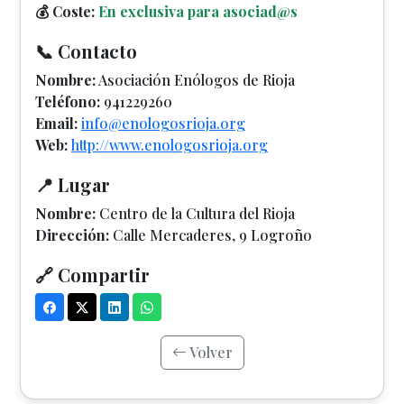
💰 Coste:
En exclusiva para asociad@s
📞 Contacto
Nombre:
Asociación Enólogos de Rioja
Teléfono:
941229260
Email:
info@enologosrioja.org
Web:
http://www.enologosrioja.org
📍 Lugar
Nombre:
Centro de la Cultura del Rioja
Dirección:
Calle Mercaderes, 9 Logroño
🔗 Compartir
Volver