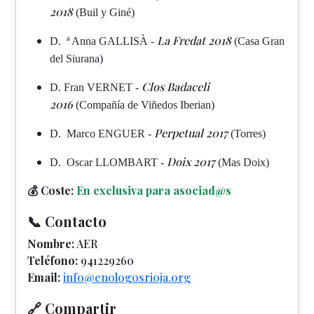
2018
(Buil y Giné)
La Fredat 2018
D. ª Anna GALLISÀ -
(Casa Gran
del Siurana)
Clos Badaceli
D. Fran VERNET -
2016
(Compañía de Viñedos Iberian)
Perpetual 2017
D. Marco ENGUER -
(Torres)
Doix 2017
D. Oscar LLOMBART -
(Mas Doix)
💰 Coste:
En exclusiva para asociad@s
📞 Contacto
Nombre:
AER
Teléfono:
941229260
Email:
info@enologosrioja.org
🔗 Compartir